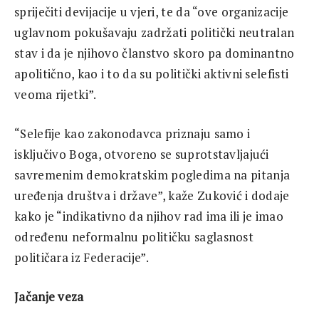
spriječiti devijacije u vjeri, te da “ove organizacije
uglavnom pokušavaju zadržati politički neutralan
stav i da je njihovo članstvo skoro pa dominantno
apolitično, kao i to da su politički aktivni selefisti
veoma rijetki”.
“Selefije kao zakonodavca priznaju samo i
isključivo Boga, otvoreno se suprotstavljajući
savremenim demokratskim pogledima na pitanja
uređenja društva i države”, kaže Zuković i dodaje
kako je “indikativno da njihov rad ima ili je imao
određenu neformalnu političku saglasnost
političara iz Federacije”.
Jačanje veza