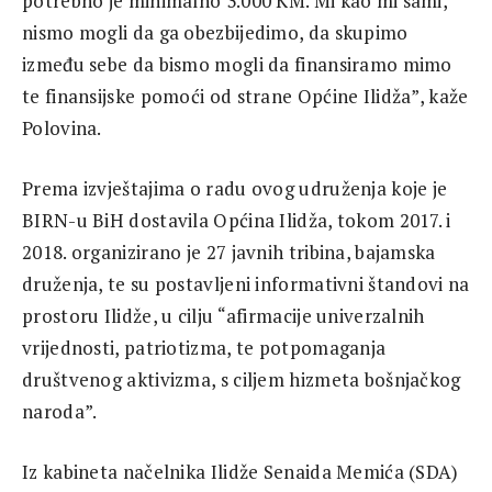
potrebno je minimalno 3.000 KM. Mi kao mi sami,
nismo mogli da ga obezbijedimo, da skupimo
između sebe da bismo mogli da finansiramo mimo
te finansijske pomoći od strane Općine Ilidža”, kaže
Polovina.
Prema izvještajima o radu ovog udruženja koje je
BIRN-u BiH dostavila Općina Ilidža, tokom 2017. i
2018. organizirano je 27 javnih tribina, bajamska
druženja, te su postavljeni informativni štandovi na
prostoru Ilidže, u cilju “afirmacije univerzalnih
vrijednosti, patriotizma, te potpomaganja
društvenog aktivizma, s ciljem hizmeta bošnjačkog
naroda”.
Iz kabineta načelnika Ilidže Senaida Memića (SDA)