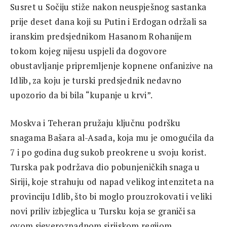
Susret u Sočiju stiže nakon neuspješnog sastanka
prije deset dana koji su Putin i Erdogan održali sa
iranskim predsjednikom Hasanom Rohanijem
tokom kojeg nijesu uspjeli da dogovore
obustavljanje pripremljenje kopnene onfanizive na
Idlib, za koju je turski predsjednik nedavno
upozorio da bi bila “kupanje u krvi”.
Moskva i Teheran pružaju ključnu podršku
snagama Bašara al-Asada, koja mu je omogućila da
7 i po godina dug sukob preokrene u svoju korist.
Turska pak podržava dio pobunjeničkih snaga u
Siriji, koje strahuju od napad velikog intenziteta na
provinciju Idlib, što bi moglo prouzrokovati i veliki
novi priliv izbjeglica u Tursku koja se graniči sa
ovom sjeverozpadnom sirijskom regijom.