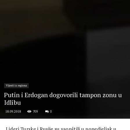
Vijesti iz regiona
Putin i Erdogan dogovorili tampon zonu u
Idlibu
709
0
18.09.2018
Lideri Turske i Rusije su saopštili u ponedjeljak u