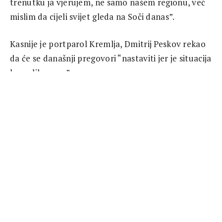
trenutku ja vjerujem, ne samo našem regionu, već
mislim da cijeli svijet gleda na Soči danas”.
Kasnije je portparol Kremlja, Dmitrij Peskov rekao
da će se današnji pregovori “nastaviti jer je situacija
komplikovana”.
“Postoje određene razlike u pristupu, i zato ovo
zahtijeva veoma ozbiljne razgovore na najvišem
nivou” kaže Peskov.
U međuvremenu je turski dnevnik Hurriyet citirao
Erdogana, koji je rekao da su pozivi za primirje u
Idlibu donijeli koristi i nekoliko dana ralativnog
mira.