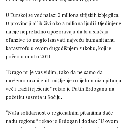
U Turskoj se već nalazi 3 miliona sirijskih izbjeglica.
U provinciji Idlib živi oko 3 miliona ljudi i Ujedinjene
nacije neprekidno upozoravaju da bi u slučaju
ofanzive to moglo izazvati najveću humanitarnu
katastrofu u ovom dugodišnjem sukobu, koji je
počeo u martu 2011.
“Drago mi je vas vidim, tako da ne samo da
možemo razmijeniti mišljenje o cijelom nizu pitanja
već i tražiti rješenje” rekao je Putin Erdoganu na
početku susreta u Sočiju.
“Naša solidarnost o regionalnim pitanjima daće
nadu regionu” rekao je Erdogan i dodao: “U ovom