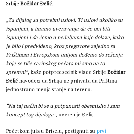
Srbije
Bo
ž
idar
Đ
eli
ć
.
„
Za
dijalog
su
potrebni
uslovi
.
Ti
uslovi
ukoliko
su
ispunjeni
,
a
imamo
uveravanja
da
ć
e
oni
biti
ispunjeni
i
da
ć
emo
u
nedeljama
koje
dolaze
,
kako
je
bilo
i
predvi
đ
eno
,
kroz
pregovore
zajedno
sa
Pri
š
tinom
i
Evropskom
unijom
do
đ
emo
do
re
š
enja
koje
se
ti
č
e
carinskog
pe
č
ata
mi
smo
na
to
spremni
”
, kaže potpredsednik vlade Srbije
Bo
ž
idar
Đ
eli
ć
navodeći da Srbija ne prihvata da Priština
jednostrano menja stanje na terenu.
“
Na
taj
na
č
in
bi
se
u
potpunosti
obesmislio
i
sam
koncept
tog
dijaloga
”,
uveren je Đelić.
Početkom jula u Briselu, postignuti su
prvi