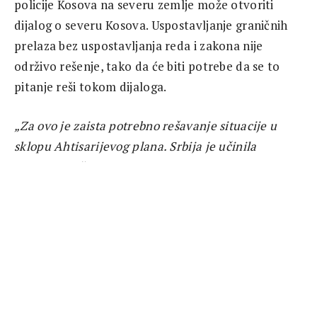
policije Kosova na severu zemlje može otvoriti
dijalog o severu Kosova. Uspostavljanje graničnih
prelaza bez uspostavljanja reda i zakona nije
održivo rešenje, tako da će biti potrebe da se to
pitanje reši tokom dijaloga.
„Za ovo je zaista potrebno rešavanje situacije u
sklopu Ahtisarijevog plana. Srbija je učinila
nekoliko početnih ustupaka ali treba da bude
svesna da je njihov interes da utiče na srpski narod
na severu kako bi se integrisao. Sada da li će i
Kosovo da plati neku cenu zbog toga i da li će ono
učiniti ustupke ostaje da se vidi”,
kaže analitičar
Shkelzen Maliqi.
Mesecima unazad vlasti Kosova su upozoravale da