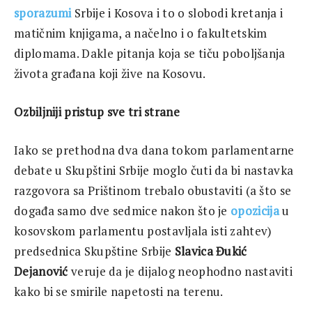
sporazumi
Srbije i Kosova i to o slobodi kretanja i
matičnim knjigama, a načelno i o fakultetskim
diplomama. Dakle pitanja koja se tiču poboljšanja
života građana koji žive na Kosovu.
Ozbiljniji
pristup
sve
tri
strane
Iako se prethodna dva dana tokom parlamentarne
debate u Skupštini Srbije moglo čuti da bi nastavka
razgovora sa Prištinom trebalo obustaviti (a što se
događa samo dve sedmice nakon što je
opozicija
u
kosovskom parlamentu postavljala isti zahtev)
predsednica Skupštine Srbije
Slavica
Đ
uki
ć
Dejanovi
ć
veruje da je dijalog neophodno nastaviti
kako bi se smirile napetosti na terenu.