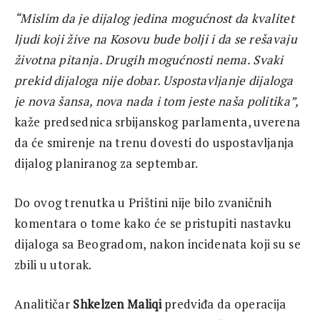
“Mislim da je dijalog jedina mogućnost da kvalitet
ljudi koji žive na Kosovu bude bolji i da se rešavaju
životna pitanja. Drugih mogućnosti nema. Svaki
prekid dijaloga nije dobar. Uspostavljanje dijaloga
je nova šansa, nova nada i tom jeste naša politika”,
kaže predsednica srbijanskog parlamenta, uverena
da će smirenje na trenu dovesti do uspostavljanja
dijalog planiranog za septembar.
Do ovog trenutka u Prištini nije bilo zvaničnih
komentara o tome kako će se pristupiti nastavku
dijaloga sa Beogradom, nakon incidenata koji su se
zbili u utorak.
Analitičar
Shkelzen Maliqi
predviđa da operacija