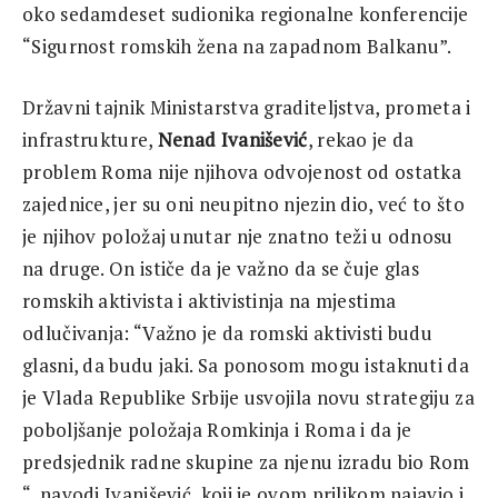
oko sedamdeset sudionika regionalne konferencije
“Sigurnost romskih žena na zapadnom Balkanu”.
Državni tajnik Ministarstva graditeljstva, prometa i
infrastrukture,
Nenad Ivanišević
, rekao je da
problem Roma nije njihova odvojenost od ostatka
zajednice, jer su oni neupitno njezin dio, već to što
je njihov položaj unutar nje znatno teži u odnosu
na druge. On ističe da je važno da se čuje glas
romskih aktivista i aktivistinja na mjestima
odlučivanja: “Važno je da romski aktivisti budu
glasni, da budu jaki. Sa ponosom mogu istaknuti da
je Vlada Republike Srbije usvojila novu strategiju za
poboljšanje položaja Romkinja i Roma i da je
predsjednik radne skupine za njenu izradu bio Rom
“, navodi Ivanišević, koji je ovom prilikom najavio i