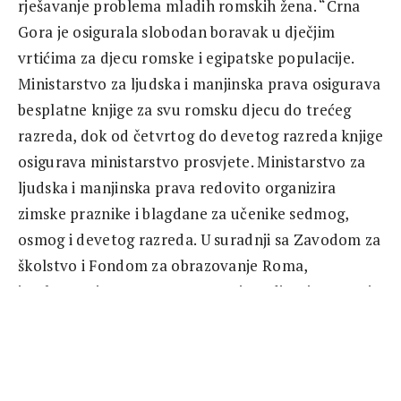
rješavanje problema mladih romskih žena. “Crna
Gora je osigurala slobodan boravak u dječjim
vrtićima za djecu romske i egipatske populacije.
Ministarstvo za ljudska i manjinska prava osigurava
besplatne knjige za svu romsku djecu do trećeg
razreda, dok od četvrtog do devetog razreda knjige
osigurava ministarstvo prosvjete. Ministarstvo za
ljudska i manjinska prava redovito organizira
zimske praznike i blagdane za učenike sedmog,
osmog i devetog razreda. U suradnji sa Zavodom za
školstvo i Fondom za obrazovanje Roma,
implementiramo program za stipendiranje Roma i
Egipćana, za sve srednjoškolce i studente. ”
Aleksandra Bojađijeva
, iz Vijeća za regionalnu
suradnju, smatra da Romkinje imaju najmanje