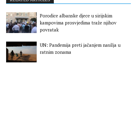
Porodice albanske djece u sirijskim
kampovima prosvjedima traže njihov
povratak
UN: Pandemija preti jačanjem nasilja u
ratnim zonama
Lajčak u Beogradu: Dijalog nastaviti bez
daljih odlaganja
Tomaš Sunjog novi predstavnik EU na
Kosovu
Studija: Bez izolacije bilo bi 500 miliona