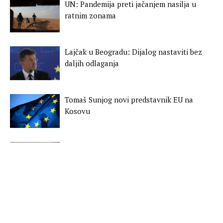
UN: Pandemija preti jačanjem nasilja u
ratnim zonama
Lajčak u Beogradu: Dijalog nastaviti bez
daljih odlaganja
Tomaš Sunjog novi predstavnik EU na
Kosovu
Studija: Bez izolacije bilo bi 500 miliona
zaraženih
Odgođeno izricanje kazne Brentonu
Tarrantu za napad na džamije u
Christchurchu