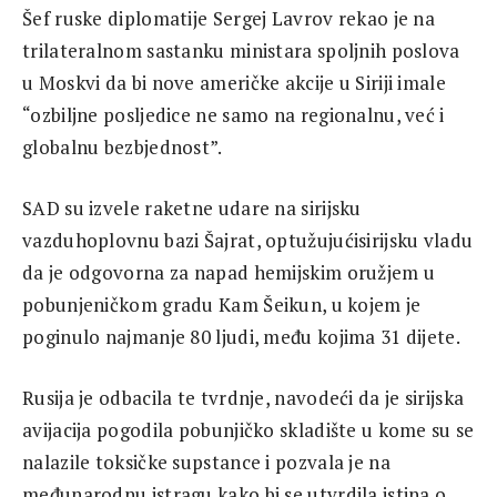
Šef ruske diplomatije Sergej Lavrov rekao je na
trilateralnom sastanku ministara spoljnih poslova
u Moskvi da bi nove američke akcije u Siriji imale
“ozbiljne posljedice ne samo na regionalnu, već i
globalnu bezbjednost”.
SAD su izvele raketne udare na sirijsku
vazduhoplovnu bazi Šajrat, optužujućisirijsku vladu
da je odgovorna za napad hemijskim oružjem u
pobunjeničkom gradu Kam Šeikun, u kojem je
poginulo najmanje 80 ljudi, među kojima 31 dijete.
Rusija je odbacila te tvrdnje, navodeći da je sirijska
avijacija pogodila pobunjičko skladište u kome su se
nalazile toksičke supstance i pozvala je na
međunarodnu istragu kako bi se utvrdila istina o