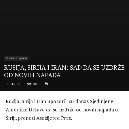
Vijesti iz regiona
RUSIJA, SIRIJA I IRAN: SAD DA SE UZDRŽE
OD NOVIH NAPADA
583
0
14.04.2017
Rusija, Sirija i Iran upozorili su danas Sjedinjene
Američke Države da su uzdrže od novih napada u
Siriji, prenosi Asošijeted Pres.