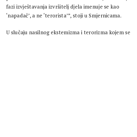
fazi izvještavanja izvršitelj djela imenuje se kao
‘napadač’, a ne ‘terorista’”, stoji u Smjernicama.
U slučaju nasilnog ekstemizma i terorizma kojem se
pripisuje vjerski predznak, sagovornike treba, kako
je navedeno, tražiti u registriranim, kredibilnim
vjerskim zajednicama.
“Postoji realna opasnost da se medijskom pažnjom
koja se daje samoproglašenim predstavnicima
nekog identiteta, oni predstave kao
glasnogovornici većine ili legitimni predstavnici
određenih skupina, što ne odgovara stvarnom
stanju”, stoji u Smjernicama.
Izvor:
Link
(19. decembar 2019.)