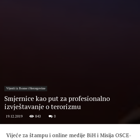
Vijesti iz Bosne i Hercegovine
Smjernice kao put za profesionalno
izvještavanje o terorizmu
843
0
19.12.2019
Vijeće za štampu i online medije BiH i Misija OSCE-