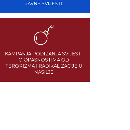
JAVNE SVIJESTI
KAMPANJA PODIZANJA SVIJESTI
O OPASNOSTIMA OD
TERORIZMA I RADIKALIZACIJE U
NASILJE