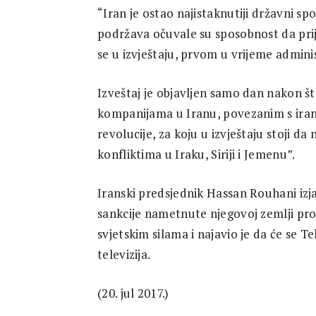
“Iran je ostao najistaknutiji državni sp
podržava očuvale su sposobnost da prij
se u izvještaju, prvom u vrijeme admin
Izveštaj je objavljen samo dan nakon š
kompanijama u Iranu, povezanim s ira
revolucije, za koju u izvještaju stoji d
konfliktima u Iraku, Siriji i Jemenu”.
Iranski predsjednik Hassan Rouhani iz
sankcije nametnute njegovoj zemlji p
svjetskim silama i najavio je da će se T
televizija.
(20. jul 2017.)