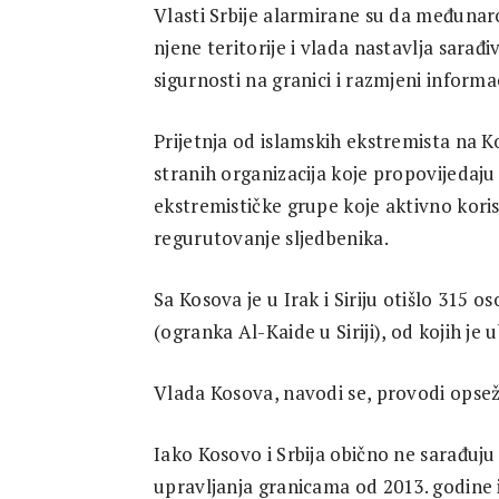
Vlasti Srbije alarmirane su da međunarodn
njene teritorije i vlada nastavlja sara
sigurnosti na granici i razmjeni informac
Prijetnja od islamskih ekstremista na K
stranih organizacija koje propovijedaju 
ekstremističke grupe koje aktivno kori
regurutovanje sljedbenika.
Sa Kosova je u Irak i Siriju otišlo 315 o
(ogranka Al-Kaide u Siriji), od kojih je u
Vlada Kosova, navodi se, provodi opsež
Iako Kosovo i Srbija obično ne sarađuju
upravljanja granicama od 2013. godine 