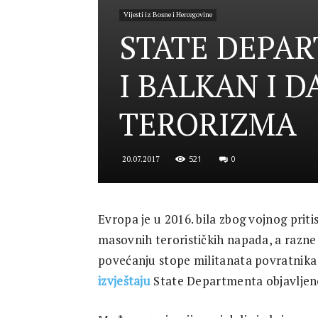
Vijesti iz Bosne i Hercegovine
for
STATE DEPAR
I BALKAN I D
Security
TERORIZMA
521
0
20.07.2017
and
Evropa je u 2016. bila zbog vojnog prit
masovnih terorističkih napada, a razne 
Justice
povećanju stope militanata povratnika sa
izvještaju
State Departmenta objavlje