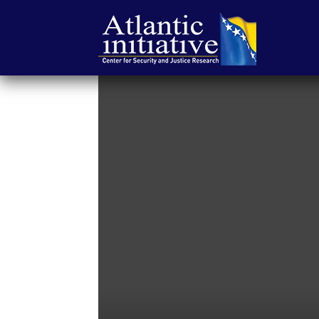
Atlantska
inicijativa
|
Center