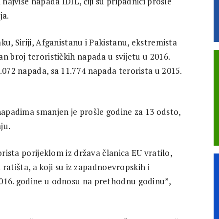
 najviše napada IDIL, čiji su pripadnici prošle
ja.
u, Siriji, Afganistanu i Pakistanu, ekstremista
n broj terorističkih napada u svijetu u 2016.
.072 napada, sa 11.774 napada terorista u 2015.
 napadima smanjen je prošle godine za 13 odsto,
ju.
orista porijeklom iz država članica EU vratilo,
a ratišta, a koji su iz zapadnoevropskih i
2016. godine u odnosu na prethodnu godinu”,