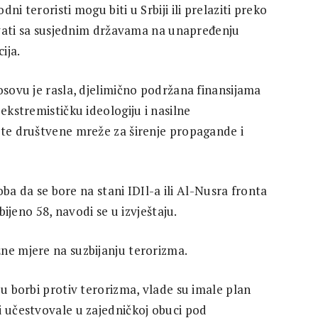
i teroristi mogu biti u Srbiji ili prelaziti preko
đivati sa susjednim državama na unapređenju
ija.
osovu je rasla, djelimično podržana finansijama
ekstremističku ideologiju i nasilne
ste društvene mreže za širenje propagande i
soba da se bore na stani IDIl-a ili Al-Nusra fronta
bijeno 58, navodi se u izvještaju.
ne mjere na suzbijanju terorizma.
 u borbi protiv terorizma, vlade su imale plan
i učestvovale u zajedničkoj obuci pod