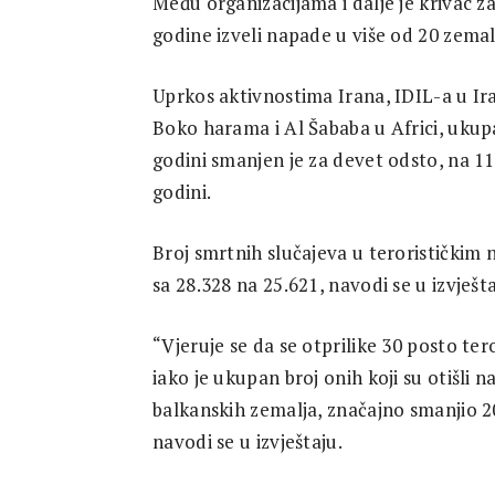
Među organizacijama i dalje je krivac za
Research
godine izveli napade u više od 20 zemal
Uprkos aktivnostima Irana, IDIL-a u Irak
Boko harama i Al Šababa u Africi, ukupa
godini smanjen je za devet odsto, na 11
godini.
Broj smrtnih slučajeva u terorističkim
sa 28.328 na 25.621, navodi se u izvješta
“Vjeruje se da se otprilike 30 posto ter
iako je ukupan broj onih koji su otišli n
balkanskih zemalja, značajno smanjio 
navodi se u izvještaju.