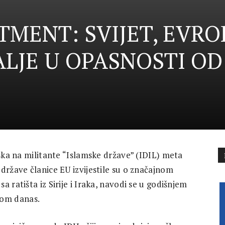
TMENT: SVIJET, EVRO
ALJE U OPASNOSTI OD
iska na militante “Islamske države” (IDIL) meta
države članice EU izvijestile su o značajnom
 ratišta iz Sirije i Iraka, navodi se u godišnjem
nom danas.