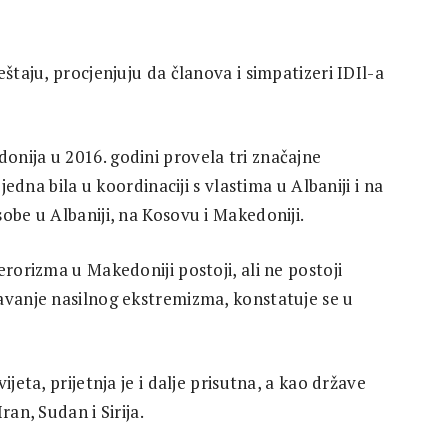
štaju, procjenjuju da članova i simpatizeri IDIl-a
nija u 2016. godini provela tri značajne
jedna bila u koordinaciji s vlastima u Albaniji i na
obe u Albaniji, na Kosovu i Makedoniji.
erorizma u Makedoniji postoji, ali ne postoji
avanje nasilnog ekstremizma, konstatuje se u
jeta, prijetnja je i dalje prisutna, a kao države
ran, Sudan i Sirija.