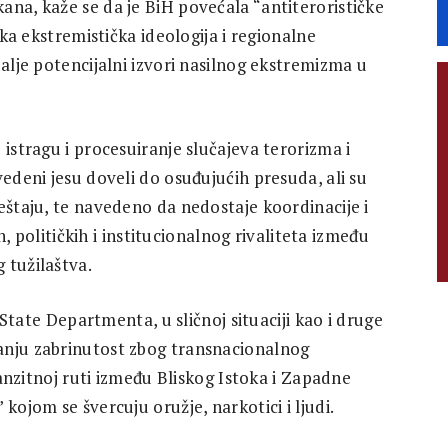
ana, kaže se da je BiH povećala “antiterorističke
čka ekstremistička ideologija i regionalne
dalje potencijalni izvori nasilnog ekstremizma u
 istragu i procesuiranje slučajeva terorizma i
vedeni jesu doveli do osuđujućih presuda, ali su
eštaju, te navedeno da nedostaje koordinacije i
ih, političkih i institucionalnog rivaliteta između
 tužilaštva.
u State Departmenta, u sličnoj situaciji kao i druge
anju zabrinutost zbog transnacionalnog
tranzitnoj ruti između Bliskog Istoka i Zapadne
kojom se švercuju oružje, narkotici i ljudi.