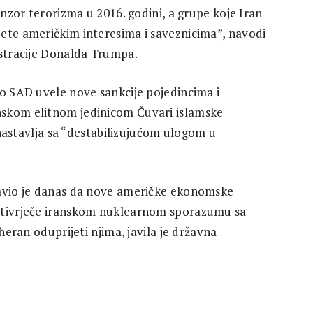
onzor terorizma u 2016. godini, a grupe koje Iran
ete američkim interesima i saveznicima”, navodi
istracije Donalda Trumpa.
to SAD uvele nove sankcije pojedincima i
nskom elitnom jedinicom Čuvari islamske
a nastavlja sa “destabilizujućom ulogom u
javio je danas da nove američke ekonomske
rotivrječe iranskom nuklearnom sporazumu sa
eheran oduprijeti njima, javila je državna