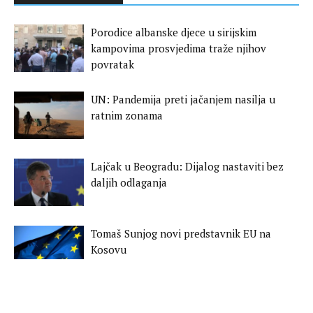
Porodice albanske djece u sirijskim
kampovima prosvjedima traže njihov
povratak
UN: Pandemija preti jačanjem nasilja u
ratnim zonama
Lajčak u Beogradu: Dijalog nastaviti bez
daljih odlaganja
Tomaš Sunjog novi predstavnik EU na
Kosovu
Studija: Bez izolacije bilo bi 500 miliona