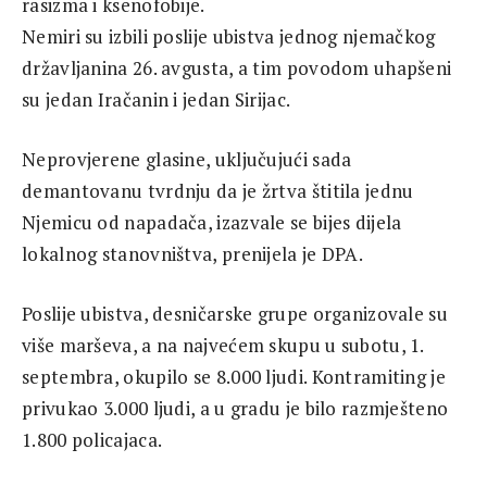
rasizma i ksenofobije.
Nemiri su izbili poslije ubistva jednog njemačkog
državljanina 26. avgusta, a tim povodom uhapšeni
su jedan Iračanin i jedan Sirijac.
Neprovjerene glasine, uključujući sada
demantovanu tvrdnju da je žrtva štitila jednu
Njemicu od napadača, izazvale se bijes dijela
lokalnog stanovništva, prenijela je DPA.
Poslije ubistva, desničarske grupe organizovale su
više marševa, a na najvećem skupu u subotu, 1.
septembra, okupilo se 8.000 ljudi. Kontramiting je
privukao 3.000 ljudi, a u gradu je bilo razmješteno
1.800 policajaca.