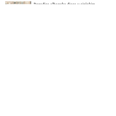
Porodice albanske djece u sirijskim
kampovima prosvjedima traže njihov
povratak
UN: Pandemija preti jačanjem nasilja u
ratnim zonama
Lajčak u Beogradu: Dijalog nastaviti bez
daljih odlaganja
Tomaš Sunjog novi predstavnik EU na
Kosovu
Studija: Bez izolacije bilo bi 500 miliona
zaraženih