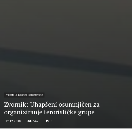
Vijesti iz Bosne i Hercegovine
Zvornik: Uhapšeni osumnjičen za
organiziranje terorističke grupe
547
0
17.12.2018