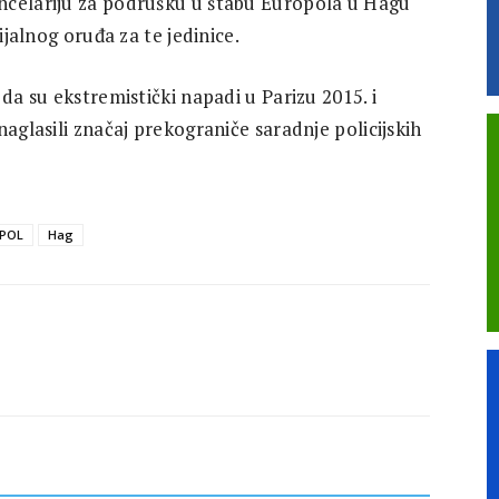
ncelariju za podrušku u štabu Europola u Hagu
ijalnog oruđa za te jedinice.
da su ekstremistički napadi u Parizu 2015. i
aglasili značaj prekograniče saradnje policijskih
POL
Hag