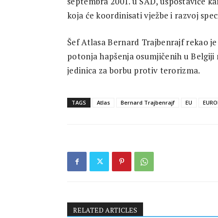
septembra 2001. u SAD, uspostaviće ka
Research
koja će koordinisati vježbe i razvoj spec
Šef Atlasa Bernard Trajbenrajf rekao je 
potonja hapšenja osumjičenih u Belgiji n
jedinica za borbu protiv terorizma.
TAGS
Atlas
Bernard Trajbenrajf
EU
EURO
RELATED ARTICLES