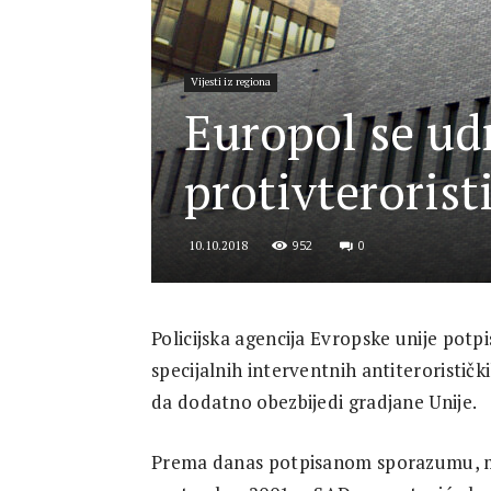
for
Vijesti iz regiona
Europol se ud
Security
protivteroris
952
0
10.10.2018
and
Policijska agencija Evropske unije pot
specijalnih interventnih antiteroristič
Justice
da dodatno obezbijedi gradjane Unije.
Prema danas potpisanom sporazumu, mr