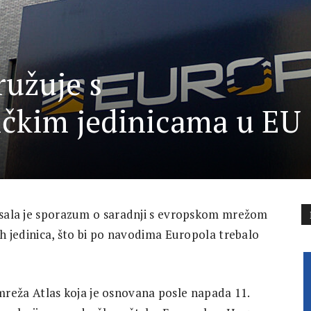
ružuje s
tičkim jedinicama u EU
pisala je sporazum o saradnji s evropskom mrežom
kih jedinica, što bi po navodima Europola trebalo
eža Atlas koja je osnovana posle napada 11.