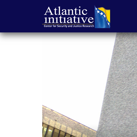
Atlantska
inicijativa
|
Center