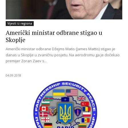
Vijesti iz regiona
Američki ministar odbrane stigao u
Skoplje
Američki ministar odbrane Džejms Matis (James Mattis) stigao je
danas u Skoplje u zvaničnu posjetu. Na aerodromu ga je dočekao
premijer Zoran Zaev s...
04.09.2018