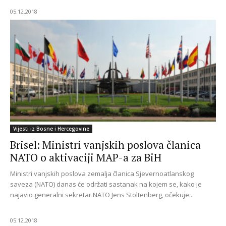
05.12.2018
Vijesti iz Bosne i Hercegovine
Brisel: Ministri vanjskih poslova članica
NATO o aktivaciji MAP-a za BiH
Ministri vanjskih poslova zemalja članica Sjevernoatlanskog
saveza (NATO) danas će održati sastanak na kojem se, kako je
najavio generalni sekretar NATO Jens Stoltenberg, očekuje...
05.12.2018