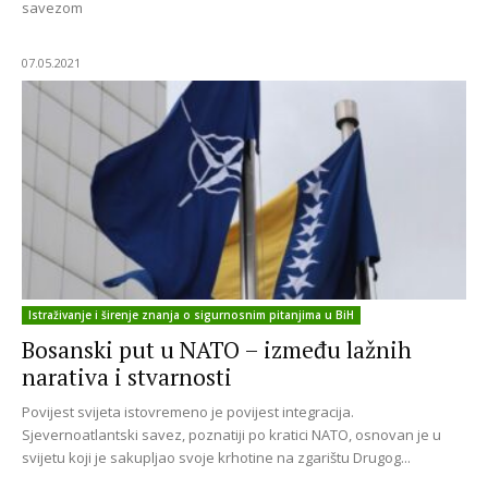
savezom
07.05.2021
Istraživanje i širenje znanja o sigurnosnim pitanjima u BiH
Bosanski put u NATO – između lažnih
narativa i stvarnosti
Povijest svijeta istovremeno je povijest integracija.
Sjevernoatlantski savez, poznatiji po kratici NATO, osnovan je u
svijetu koji je sakupljao svoje krhotine na zgarištu Drugog...