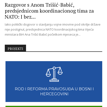
Razgovor s Anom Trišić-Babić,
predsjednicom koordinacionog tima za
NATO: I bez...
Iako politički dogovor o stavljanju vojne imovine pod okrilje države
nije postignut, predsjednica NATO koordinacijskog tima Vijeća
ministara BiH Ana Trišić-Babić početkom mjeseca je...
PROJEKTI
ROD I REFORMA PRAVOSUĐA U BOSNI I
HERCEGOVINI