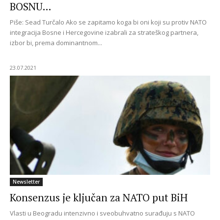
BOSNU...
Piše: Sead Turčalo Ako se zapitamo koga bi oni koji su protiv NATO
integracija Bosne i Hercegovine izabrali za strateškog partnera,
izbor bi, prema dominantnom...
23.07.2021
Newsletter
Konsenzus je ključan za NATO put BiH
Vlasti u Beogradu intenzivno i sveobuhvatno surađuju s NATO