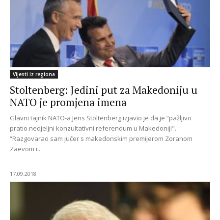
Vijesti iz regiona
Stoltenberg: Jedini put za Makedoniju u
NATO je promjena imena
Glavni tajnik NATO-a Jens Stoltenberg izjavio je da je “pažljivo
pratio nedjeljni konzultativni referendum u Makedoniji".
“Razgovarao sam jučer s makedonskim premijerom Zoranom
Zaevom i...
17.09.2018