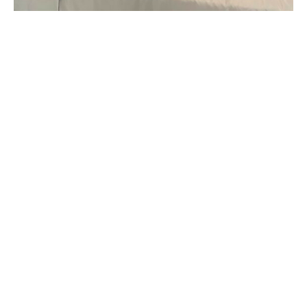
RELATED ARTICLES
Održana jednodnevna radionica “Digitalna
bojišta”
Diskusija “Promjena paradigme: Diskusija o
recipročnoj radikalizaciji”, 18. Oktobar
2021, 11-13 h