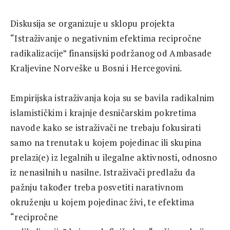
Diskusija se organizuje u sklopu projekta
“Istraživanje o negativnim efektima recipročne
radikalizacije” finansijski podržanog od Ambasade
Kraljevine Norveške u Bosni i Hercegovini.
Empirijska istraživanja koja su se bavila radikalnim
islamističkim i krajnje desničarskim pokretima
navode kako se istraživači ne trebaju fokusirati
samo na trenutak u kojem pojedinac ili skupina
prelazi(e) iz legalnih u ilegalne aktivnosti, odnosno
iz nenasilnih u nasilne. Istraživači predlažu da
pažnju također treba posvetiti narativnom
okruženju u kojem pojedinac živi, te efektima
“recipročne