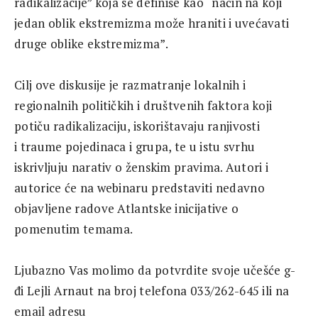
radikalizacije” koja se definiše kao “način na koji
jedan oblik ekstremizma može hraniti i uvećavati
druge oblike ekstremizma”.
Cilj ove diskusije je razmatranje lokalnih i
regionalnih političkih i društvenih faktora koji
potiču radikalizaciju, iskorištavaju ranjivosti
i traume pojedinaca i grupa, te u istu svrhu
iskrivljuju narativ o ženskim pravima. Autori i
autorice će na webinaru predstaviti nedavno
objavljene radove Atlantske inicijative o
pomenutim temama.
Ljubazno Vas molimo da potvrdite svoje učešće g-
đi Lejli Arnaut na broj telefona 033/262-645 ili na
email adresu