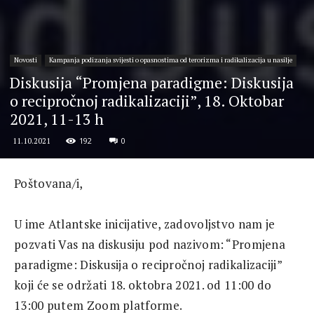
Novosti
Kampanja podizanja svijesti o opasnostima od terorizma i radikalizacija u nasilje
Diskusija “Promjena paradigme: Diskusija
o recipročnoj radikalizaciji”, 18. Oktobar
2021, 11-13 h
192
0
11.10.2021
Poštovana/i,
U ime Atlantske inicijative, zadovoljstvo nam je
pozvati Vas na diskusiju pod nazivom: “Promjena
paradigme: Diskusija o recipročnoj radikalizaciji”
koji će se održati 18. oktobra 2021. od 11:00 do
13:00 putem Zoom platforme.