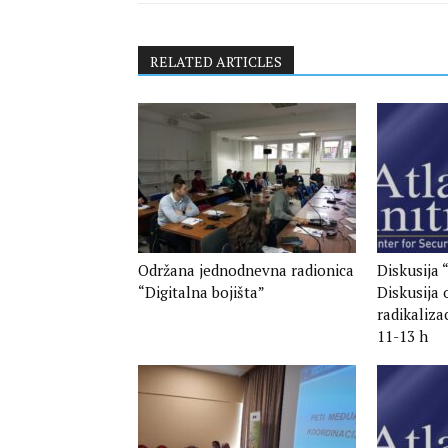
RELATED ARTICLES
Održana jednodnevna radionica
Diskusija
“Digitalna bojišta”
Diskusija 
radikalizac
11-13 h