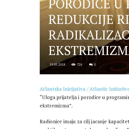
PORODICE U
for
REDUKCIJE R
RADIKALIZAC
Security
EKSTREMIZM
726
0
19.05.2018
and
Atlantska Inicijativa / Atlantic Initiativ
“Uloga prijatelja i porodice u programim
Justice
ekstremizma”.
Radionice imaju za cilj jacanje kapacitet