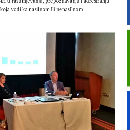
iH u razumjevanju, prepoznavanju i adresiranju
 koja vodi ka nasilnom ili nenasilnom