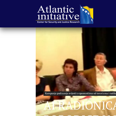
Atlantska
inicijativa
|
Kampanja podizanja svijesti o opasnostima od terorizma i radika
Center
AI RADIONICA