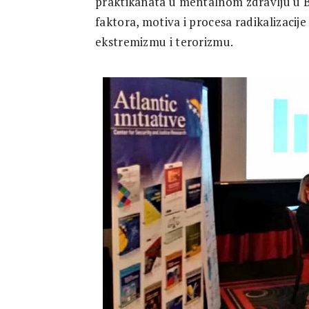
praktikanata u mentalnom zdravlju u B
Research
faktora, motiva i procesa radikalizacije
ekstremizmu i terorizmu.