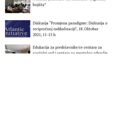
bojišta”
Diskusija “Promjena paradigme: Diskusija o
recipročnoj radikalizaciji”, 18. Oktobar
2021, 11-13 h
Edukacija za predstavnike/ce centara za
socijalni rad i centara za mentalno zdravlje
Federacije BiH
Peti lokalni koordinacioni forum na temu
prevencije radikalizacije u zatvorima,
rehabilitacije NEZ i njihove reintegracije u
društvo
Četvrti lokalni koordinacioni forum na
temu prevencije radikalizacije u zatvorima,
rehabilitacije NEZ i njihove reintegracije u