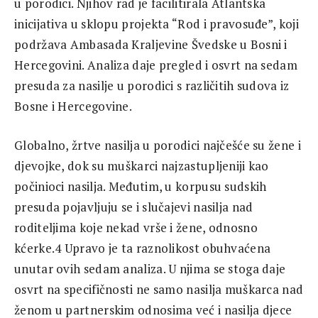
u porodici. Njihov rad je facilitirala Atlantska
inicijativa u sklopu projekta “Rod i pravosuđe”, koji
podržava Ambasada Kraljevine Švedske u Bosni i
Hercegovini. Analiza daje pregled i osvrt na sedam
presuda za nasilje u porodici s različitih sudova iz
Bosne i Hercegovine.
Globalno, žrtve nasilja u porodici najčešće su žene i
djevojke, dok su muškarci najzastupljeniji kao
počinioci nasilja. Međutim, u korpusu sudskih
presuda pojavljuju se i slučajevi nasilja nad
roditeljima koje nekad vrše i žene, odnosno
kćerke.4 Upravo je ta raznolikost obuhvaćena
unutar ovih sedam analiza. U njima se stoga daje
osvrt na specifičnosti ne samo nasilja muškarca nad
ženom u partnerskim odnosima već i nasilja djece