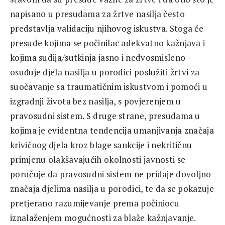
napisano u presudama za žrtve nasilja često
predstavlja validaciju njihovog iskustva. Stoga će
presude kojima se počinilac adekvatno kažnjava i
kojima sudija/sutkinja jasno i nedvosmisleno
osuđuje djela nasilja u porodici poslužiti žrtvi za
suočavanje sa traumatičnim iskustvom i pomoći u
izgradnji života bez nasilja, s povjerenjem u
pravosudni sistem. S druge strane, presudama u
kojima je evidentna tendencija umanjivanja značaja
krivičnog djela kroz blage sankcije i nekritičnu
primjenu olakšavajućih okolnosti javnosti se
poručuje da pravosudni sistem ne pridaje dovoljno
značaja djelima nasilja u porodici, te da se pokazuje
pretjerano razumijevanje prema počiniocu
iznalaženjem mogućnosti za blaže kažnjavanje.