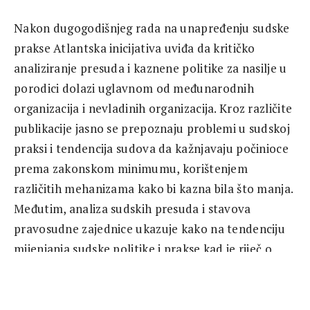
Nakon dugogodišnjeg rada na unapređenju sudske
prakse Atlantska inicijativa uviđa da kritičko
analiziranje presuda i kaznene politike za nasilje u
porodici dolazi uglavnom od međunarodnih
organizacija i nevladinih organizacija. Kroz različite
publikacije jasno se prepoznaju problemi u sudskoj
praksi i tendencija sudova da kažnjavaju počinioce
prema zakonskom minimumu, korištenjem
različitih mehanizama kako bi kazna bila što manja.
Međutim, analiza sudskih presuda i stavova
pravosudne zajednice ukazuje kako na tendenciju
mijenjanja sudske politike i prakse kad je riječ o
nasilju u porodici i na promjenu stavova nosilaca
pravosudnih funkcija o problemu nasilja u porodici.
Ova promjena se donekle reflektuje i u politici