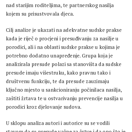
nad starijim roditeljima, te partnerskog nasilja
kojem su prisustvovala djeca.
Cilj analize je ukazati na adekvatne sudske prakse
kada je riječ o procjeni i presuđivanju za nasilje u
porodici, ali i na oblasti sudske prakse u kojima je
potrebno dodatno unapređenje. Grupa koja je
analizirala presude polazi sa stanovišta da sudske
presude imaju višestruku, kako pravnu tako i
društvenu funkciju, te da presude zauzimaju
ključno mjesto u sankcioniranju počinilaca nasilja,
zaštiti žrtava te u ostvarivanju prevencije nasilja u
porodici kroz djelovanje sudova.
U sklopu analiza autori i autorice su se vodili
stavom da su presude važne za žrtve i da ono što je